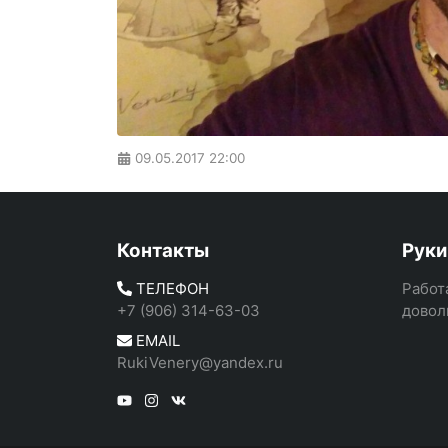
09.05.2017
22:00
Контакты
Руки
ТЕЛЕФОН
Работ
+7 (906) 314-63-03
довол
EMAIL
RukiVenery@yandex.ru