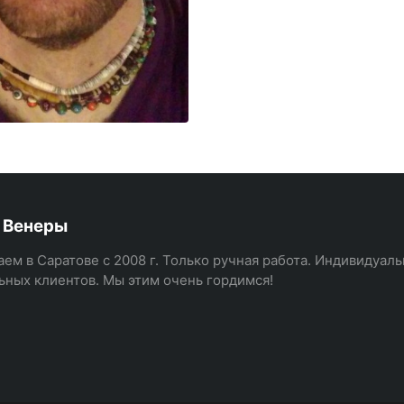
 Венеры
аем в Саратове с 2008 г. Только ручная работа. Индивидуал
ьных клиентов. Мы этим очень гордимся!