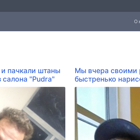
О 
 и пачкали штаны
Мы вчера своими 
 салона "Pudra"
быстренько нарисо