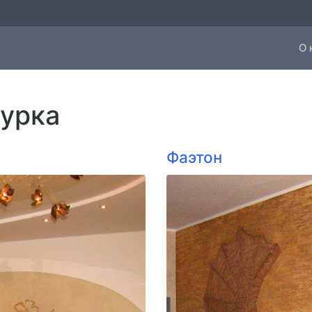
О 
урка
Фаэтон